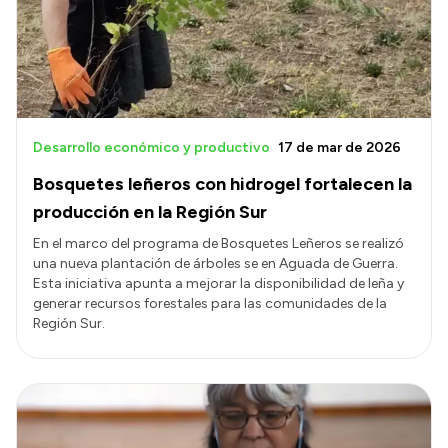
Transparencia
Presupuesto
Boletín Oficial
Compras y licitaciones
Desarrollo económico y productivo
17 de mar de 2026
Consulta de expedientes
Bosquetes leñeros con hidrogel fortalecen la
Consulta de pago a proveedores
producción en la Región Sur
Convocatorias
En el marco del programa de Bosquetes Leñeros se realizó
una nueva plantación de árboles se en Aguada de Guerra.
Intranet
Esta iniciativa apunta a mejorar la disponibilidad de leña y
Login
generar recursos forestales para las comunidades de la
Región Sur.