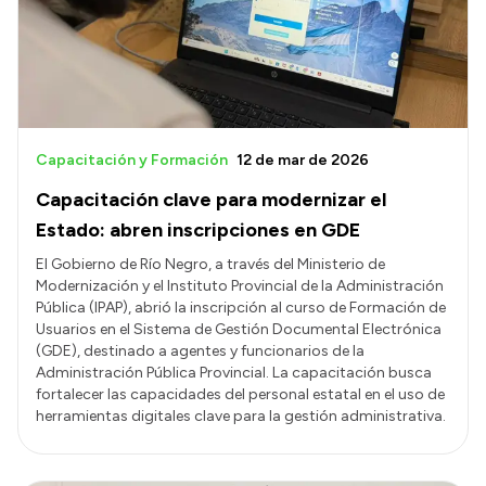
Transparencia
Presupuesto
Boletín Oficial
Compras y licitaciones
Capacitación y Formación
12 de mar de 2026
Consulta de expedientes
Capacitación clave para modernizar el
Consulta de pago a proveedores
Estado: abren inscripciones en GDE
Convocatorias
El Gobierno de Río Negro, a través del Ministerio de
Modernización y el Instituto Provincial de la Administración
Intranet
Pública (IPAP), abrió la inscripción al curso de Formación de
Login
Usuarios en el Sistema de Gestión Documental Electrónica
(GDE), destinado a agentes y funcionarios de la
Administración Pública Provincial. La capacitación busca
fortalecer las capacidades del personal estatal en el uso de
herramientas digitales clave para la gestión administrativa.