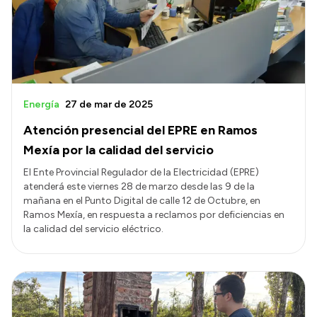
Transparencia
Presupuesto
Boletín Oficial
Compras y licitaciones
Energía
27 de mar de 2025
Consulta de expedientes
Atención presencial del EPRE en Ramos
Consulta de pago a proveedores
Mexía por la calidad del servicio
Convocatorias
El Ente Provincial Regulador de la Electricidad (EPRE)
atenderá este viernes 28 de marzo desde las 9 de la
Intranet
mañana en el Punto Digital de calle 12 de Octubre, en
Login
Ramos Mexía, en respuesta a reclamos por deficiencias en
la calidad del servicio eléctrico.