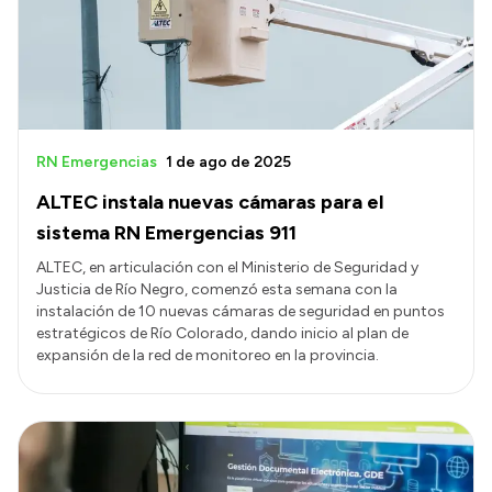
Transparencia
Presupuesto
Boletín Oficial
Compras y licitaciones
RN Emergencias
1 de ago de 2025
Consulta de expedientes
ALTEC instala nuevas cámaras para el
Consulta de pago a proveedores
sistema RN Emergencias 911
Convocatorias
ALTEC, en articulación con el Ministerio de Seguridad y
Justicia de Río Negro, comenzó esta semana con la
Intranet
instalación de 10 nuevas cámaras de seguridad en puntos
Login
estratégicos de Río Colorado, dando inicio al plan de
expansión de la red de monitoreo en la provincia.