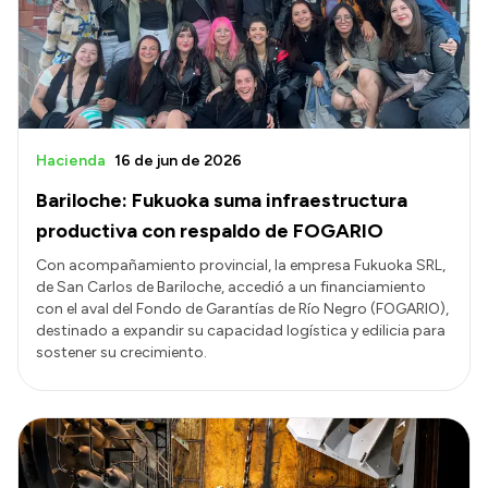
Transparencia
Presupuesto
Boletín Oficial
Compras y licitaciones
Hacienda
16 de jun de 2026
Consulta de expedientes
Bariloche: Fukuoka suma infraestructura
Consulta de pago a proveedores
productiva con respaldo de FOGARIO
Convocatorias
Con acompañamiento provincial, la empresa Fukuoka SRL,
de San Carlos de Bariloche, accedió a un financiamiento
Intranet
con el aval del Fondo de Garantías de Río Negro (FOGARIO),
Login
destinado a expandir su capacidad logística y edilicia para
sostener su crecimiento.