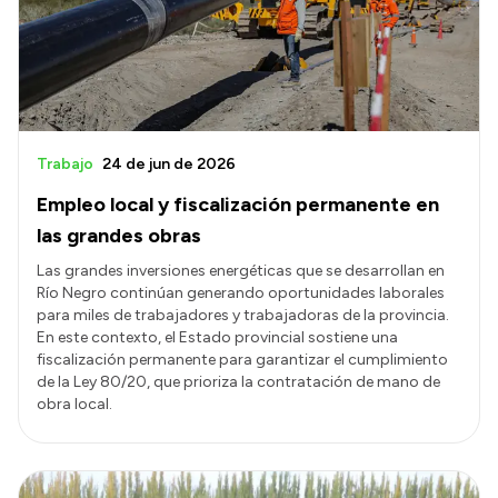
Transparencia
Presupuesto
Boletín Oficial
Compras y licitaciones
Trabajo
24 de jun de 2026
Consulta de expedientes
Empleo local y fiscalización permanente en
Consulta de pago a proveedores
las grandes obras
Convocatorias
Las grandes inversiones energéticas que se desarrollan en
Río Negro continúan generando oportunidades laborales
Intranet
para miles de trabajadores y trabajadoras de la provincia.
Login
En este contexto, el Estado provincial sostiene una
fiscalización permanente para garantizar el cumplimiento
de la Ley 80/20, que prioriza la contratación de mano de
obra local.