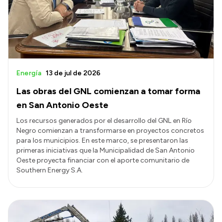
Transparencia
Presupuesto
Boletín Oficial
Compras y licitaciones
Energía
13 de jul de 2026
Consulta de expedientes
Las obras del GNL comienzan a tomar forma
Consulta de pago a proveedores
en San Antonio Oeste
Convocatorias
Los recursos generados por el desarrollo del GNL en Río
Negro comienzan a transformarse en proyectos concretos
Intranet
para los municipios. En este marco, se presentaron las
Login
primeras iniciativas que la Municipalidad de San Antonio
Oeste proyecta financiar con el aporte comunitario de
Southern Energy S.A.