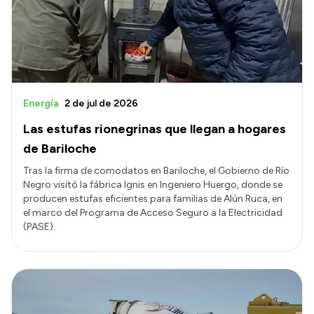
Transparencia
Presupuesto
Boletín Oficial
Compras y licitaciones
Energía
2 de jul de 2026
Consulta de expedientes
Las estufas rionegrinas que llegan a hogares
Consulta de pago a proveedores
de Bariloche
Convocatorias
Tras la firma de comodatos en Bariloche, el Gobierno de Río
Negro visitó la fábrica Ignis en Ingeniero Huergo, donde se
Intranet
producen estufas eficientes para familias de Alún Ruca, en
Login
el marco del Programa de Acceso Seguro a la Electricidad
(PASE).