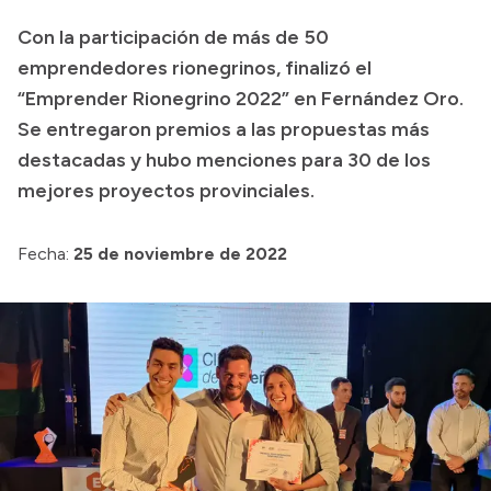
Transparencia
Con la participación de más de 50
emprendedores rionegrinos, finalizó el
Presupuesto
“Emprender Rionegrino 2022” en Fernández Oro.
Boletín Oficial
Se entregaron premios a las propuestas más
Compras y licitaciones
destacadas y hubo menciones para 30 de los
Consulta de expedientes
mejores proyectos provinciales.
Consulta de pago a proveedores
Fecha:
25 de noviembre de 2022
Convocatorias
Intranet
Login