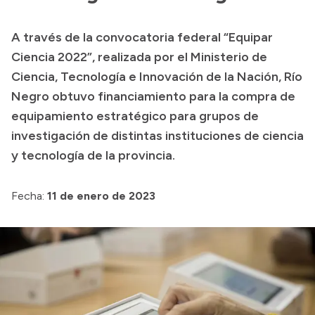
Transparencia
A través de la convocatoria federal “Equipar
Presupuesto
Ciencia 2022”, realizada por el Ministerio de
Boletín Oficial
Ciencia, Tecnología e Innovación de la Nación, Río
Negro obtuvo financiamiento para la compra de
Compras y licitaciones
equipamiento estratégico para grupos de
Consulta de expedientes
investigación de distintas instituciones de ciencia
Consulta de pago a proveedores
y tecnología de la provincia.
Convocatorias
Intranet
Fecha:
11 de enero de 2023
Login