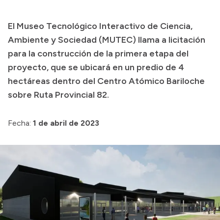
Transparencia
El Museo Tecnológico Interactivo de Ciencia,
Presupuesto
Ambiente y Sociedad (MUTEC) llama a licitación
Boletín Oficial
para la construcción de la primera etapa del
proyecto, que se ubicará en un predio de 4
Compras y licitaciones
hectáreas dentro del Centro Atómico Bariloche
Consulta de expedientes
sobre Ruta Provincial 82.
Consulta de pago a proveedores
Convocatorias
Fecha:
1 de abril de 2023
Intranet
Login