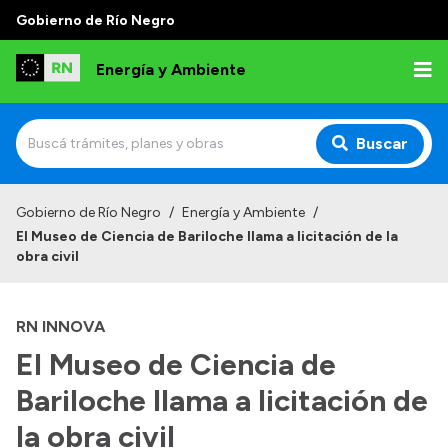
Gobierno de Río Negro
Energía y Ambiente
Buscar
Inicio
Gobierno de Río Negro
/
Energía y Ambiente
/
El Museo de Ciencia de Bariloche llama a licitación de la
Institucional
obra civil
Misión
RN INNOVA
Autoridades
El Museo de Ciencia de
Normativa
Bariloche llama a licitación de
Reportes
la obra civil