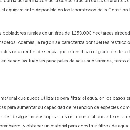
isis con la determinación de la concentración de las diferentes 
 el equipamiento disponible en los laboratorios de la Comisión
s pobladores rurales de un área de 1.250.000 hectáreas alrede
deros. Además, la región se caracteriza por fuertes restriccio
ciclos recurrentes de sequía que intensifican el grado de dese
 en riesgo las fuentes principales de agua subterránea, tanto 
aterial que pueda utilizarse para filtrar el agua, en los casos 
adas para aumentar su capacidad de retención de especies como
ósiles de algas microscópicas, es un recurso abundante en la re
r hierro, y obtener un material para construir filtros de agua.