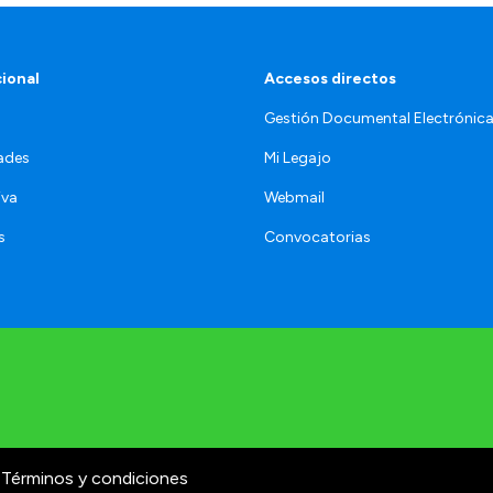
cional
Accesos directos
Gestión Documental Electrónic
ades
Mi Legajo
iva
Webmail
s
Convocatorias
Términos y condiciones