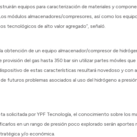
struirán equipos para caracterización de materiales y compon
Los módulos almacenadores/compresores, así como los equipos
os tecnológicos de alto valor agregado”, señaló.
n la obtención de un equipo almacenador/compresor de hidróg
 provisión del gas hasta 350 bar sin utilizar partes móviles que 
ispositivo de estas características resultará novedoso y con al
 de futuros problemas asociados al uso del hidrógeno a presió
a solicitada por YPF Tecnología, el conocimiento sobre los mat
lificarlos en un rango de presión poco explorado serán aport
stratégica y/o económica.