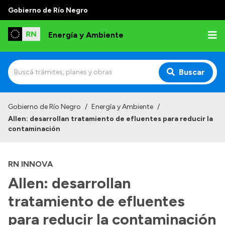
Gobierno de Río Negro
Energía y Ambiente
Buscar
Inicio
Gobierno de Río Negro
/
Energía y Ambiente
/
Allen: desarrollan tratamiento de efluentes para reducir la
Institucional
contaminación
Misión
RN INNOVA
Autoridades
Allen: desarrollan
Normativa
tratamiento de efluentes
Reportes
para reducir la contaminación