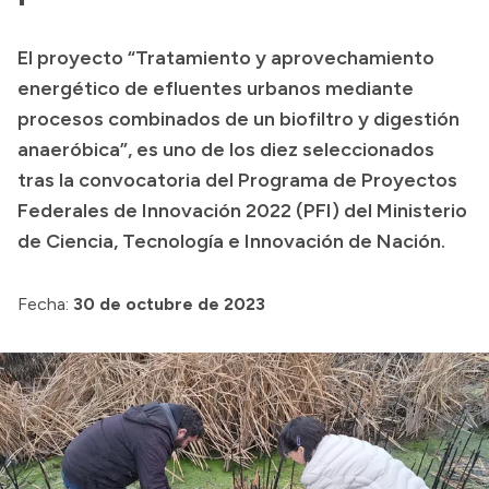
Transparencia
El proyecto “Tratamiento y aprovechamiento
Presupuesto
energético de efluentes urbanos mediante
Boletín Oficial
procesos combinados de un biofiltro y digestión
anaeróbica”, es uno de los diez seleccionados
Compras y licitaciones
tras la convocatoria del Programa de Proyectos
Consulta de expedientes
Federales de Innovación 2022 (PFI) del Ministerio
Consulta de pago a proveedores
de Ciencia, Tecnología e Innovación de Nación.
Convocatorias
Intranet
Fecha:
30 de octubre de 2023
Login