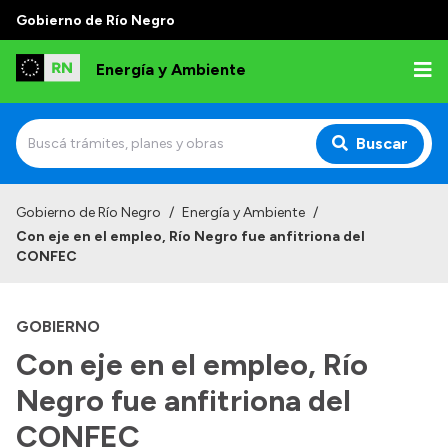
Gobierno de Río Negro
Energía y Ambiente
Buscar
Inicio
Gobierno de Río Negro
/
Energía y Ambiente
/
Con eje en el empleo, Río Negro fue anfitriona del
Institucional
CONFEC
Misión
GOBIERNO
Autoridades
Con eje en el empleo, Río
Normativa
Negro fue anfitriona del
Reportes
CONFEC