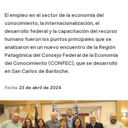
Transparencia
El empleo en el sector de la economía del
Presupuesto
conocimiento, la internacionalización, el
Boletín Oficial
desarrollo federal y la capacitación del recurso
humano fueron los puntos principales que se
Compras y licitaciones
analizaron en un nuevo encuentro de la Región
Consulta de expedientes
Patagónica del Consejo Federal de la Economía
Consulta de pago a proveedores
del Conocimiento (CONFEC), que se desarrolló
Convocatorias
en San Carlos de Bariloche.
Intranet
Login
Fecha:
23 de abril de 2024