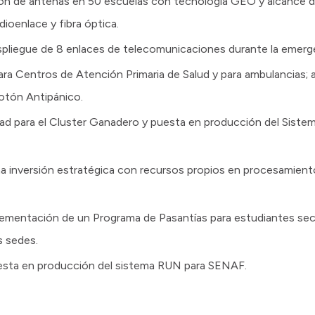
ción de antenas en 50 escuelas con tecnología GEO y alcance 
dioenlace y fibra óptica.
pliegue de 8 enlaces de telecomunicaciones durante la emerge
ara Centros de Atención Primaria de Salud y para ambulancias;
otón Antipánico.
dad para el Cluster Ganadero y puesta en producción del Siste
 una inversión estratégica con recursos propios en procesamie
mentación de un Programa de Pasantías para estudiantes secun
s sedes.
uesta en producción del sistema RUN para SENAF.