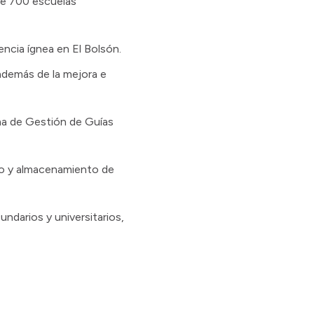
de 700 escuelas
ncia ígnea en El Bolsón.
 además de la mejora e
ma de Gestión de Guías
nto y almacenamiento de
darios y universitarios,