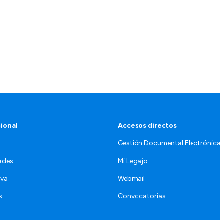
cional
Accesos directos
Gestión Documental Electrónic
ades
Mi Legajo
iva
Webmail
s
Convocatorias