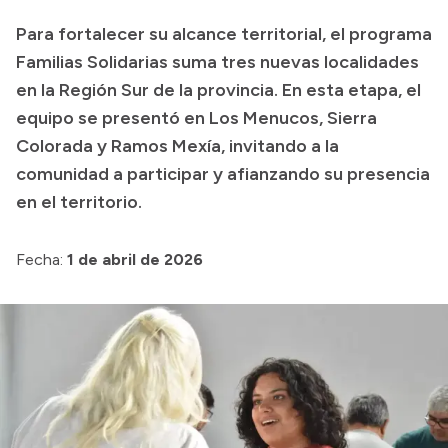
Transparencia
Para fortalecer su alcance territorial, el programa
Familias Solidarias suma tres nuevas localidades
Presupuesto
en la Región Sur de la provincia. En esta etapa, el
Boletín Oficial
equipo se presentó en Los Menucos, Sierra
Compras y licitaciones
Colorada y Ramos Mexía, invitando a la
Consulta de expedientes
comunidad a participar y afianzando su presencia
en el territorio.
Consulta de pago a proveedores
Convocatorias
Fecha:
1 de abril de 2026
Intranet
Login