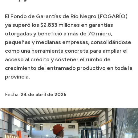
Transparencia
El Fondo de Garantías de Río Negro (FOGARÍO)
Presupuesto
ya superó los $2.833 millones en garantías
Boletín Oficial
otorgadas y benefició a más de 70 micro,
pequeñas y medianas empresas, consolidándose
Compras y licitaciones
como una herramienta concreta para ampliar el
Consulta de expedientes
acceso al crédito y sostener el rumbo de
Consulta de pago a proveedores
crecimiento del entramado productivo en toda la
Convocatorias
provincia.
Intranet
Login
Fecha:
24 de abril de 2026