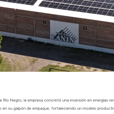
Río Negro, la empresa concretó una inversión en energías re
co en su galpón de empaque, fortaleciendo un modelo producti