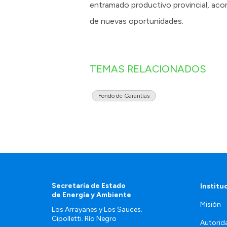
entramado productivo provincial, aco
de nuevas oportunidades.
TEMAS RELACIONADOS
Fondo de Garantías
Secretaría de Estado
Institu
de Energía y Ambiente
Misión
Los Arrayanes y Los Sauces.
Cipolletti. Río Negro
Autorid