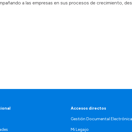
mpañando a las empresas en sus procesos de crecimiento, desa
cional
Accesos directos
Gestión Documental Electrónic
ades
Mi Legajo