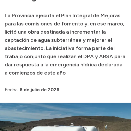
Transparencia
La Provincia ejecuta el Plan Integral de Mejoras
Presupuesto
para las comisiones de fomento y, en ese marco,
Boletín Oficial
licitó una obra destinada a incrementar la
captación de agua subterránea y mejorar el
Compras y licitaciones
abastecimiento. La iniciativa forma parte del
Consulta de expedientes
trabajo conjunto que realizan el DPA y ARSA para
Consulta de pago a proveedores
dar respuesta a la emergencia hídrica declarada
Convocatorias
a comienzos de este año
Intranet
Login
Fecha:
6 de julio de 2026