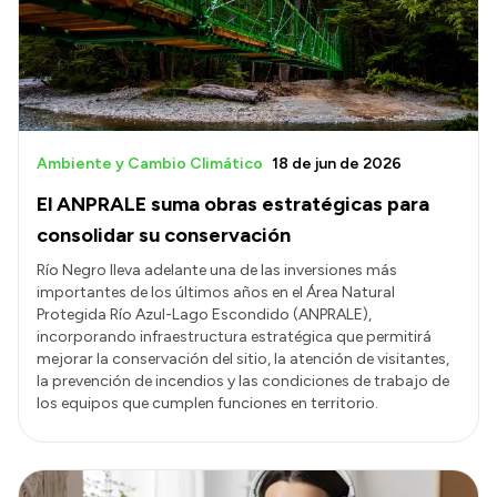
Transparencia
Presupuesto
Boletín Oficial
Compras y licitaciones
Ambiente y Cambio Climático
18 de jun de 2026
Consulta de expedientes
El ANPRALE suma obras estratégicas para
Consulta de pago a proveedores
consolidar su conservación
Convocatorias
Río Negro lleva adelante una de las inversiones más
importantes de los últimos años en el Área Natural
Intranet
Protegida Río Azul-Lago Escondido (ANPRALE),
Login
incorporando infraestructura estratégica que permitirá
mejorar la conservación del sitio, la atención de visitantes,
la prevención de incendios y las condiciones de trabajo de
los equipos que cumplen funciones en territorio.