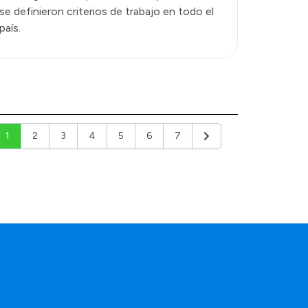
se definieron criterios de trabajo en todo el
país.
1
2
3
4
5
6
7
Siguiente
a