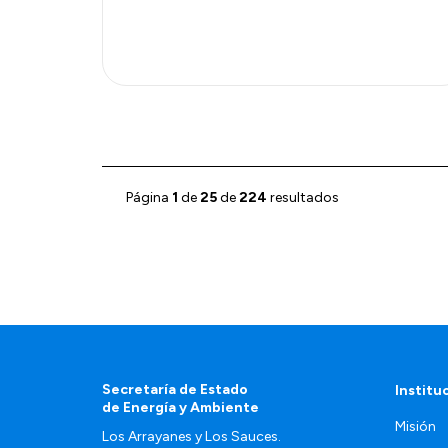
Página
1
de
25
de
224
resultados
Secretaría de Estado
Institu
de Energía y Ambiente
Misión
Los Arrayanes y Los Sauces.