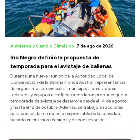
Transparencia
Presupuesto
Boletín Oficial
Compras y licitaciones
Ambiente y Cambio Climático
7 de ago de 2026
Consulta de expedientes
Río Negro definió la propuesta de
Consulta de pago a proveedores
temporada para el avistaje de ballenas
Convocatorias
Durante una nueva reunión de la Autoridad Local de
Conservación de la Ballena Franca Austral, representantes
Intranet
de organismos provinciales, municipios, prestadores
Login
turísticos y equipos científicos acordaron proponer que la
temporada de avistaje se desarrolle desde el 14 de agosto
y hasta el 12 de octubre. Además, se trabajó en acciones
para consolidar un manejo responsable de la actividad,
basado en criterios técnicos y de conservación.