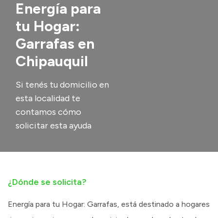
Energía para
Transparencia
tu Hogar:
Presupuesto
Garrafas en
Boletín Oficial
Chipauquil
Compras y licitaciones
Consulta de expedientes
Si tenés tu domicilio en
esta localidad te
Consulta de pago a proveedores
contamos cómo
Convocatorias
solicitar esta ayuda
Intranet
Login
¿Dónde se solicita?
Energía para tu Hogar: Garrafas, está destinado a hogares