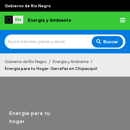
Gobierno de Río Negro
Energía y Ambiente
Buscar
Inicio
Gobierno de Río Negro
/
Energía y Ambiente
/
Energía para tu Hogar: Garrafas en Chipauquil
Institucional
Misión
Autoridades
Normativa
Energía para tu
Reportes
hogar