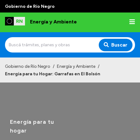
Gobierno de Río Negro
Energía y Ambiente
Buscar
Inicio
Gobierno de Río Negro
/
Energía y Ambiente
/
Energía para tu Hogar: Garrafas en El Bolsón
Institucional
Misión
Autoridades
Normativa
Energía para tu
Reportes
hogar