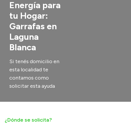
Energía para
Transparencia
tu Hogar:
Presupuesto
Garrafas en
Boletín Oficial
Laguna
Compras y licitaciones
Blanca
Consulta de expedientes
Consulta de pago a proveedores
Si tenés domicilio en
Convocatorias
esta localidad te
contamos como
Intranet
solicitar esta ayuda
Login
¿Dónde se solicita?