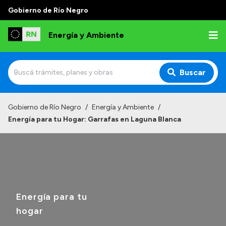
Gobierno de Río Negro
Energía y Ambiente
Buscar
Inicio
Gobierno de Río Negro
/
Energía y Ambiente
/
Energía para tu Hogar: Garrafas en Laguna Blanca
Institucional
Misión
Autoridades
Normativa
Energía para tu
Reportes
hogar