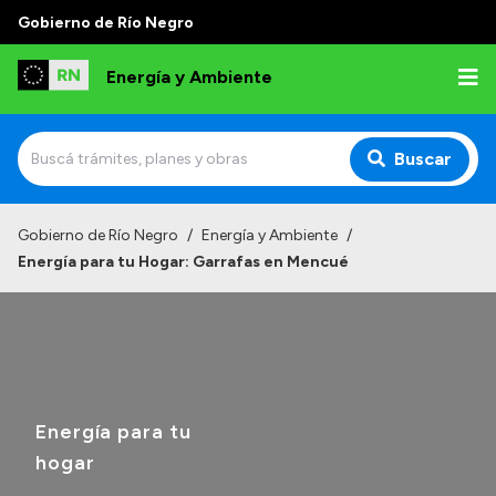
Gobierno de Río Negro
Energía y Ambiente
Buscar
Inicio
Gobierno de Río Negro
/
Energía y Ambiente
/
Energía para tu Hogar: Garrafas en Mencué
Institucional
Misión
Autoridades
Normativa
Energía para tu
Reportes
hogar