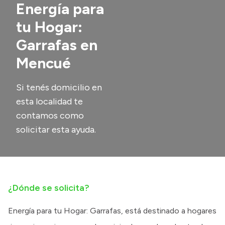
Energía para
Transparencia
tu Hogar:
Presupuesto
Garrafas en
Boletín Oficial
Mencué
Compras y licitaciones
Consulta de expedientes
Si tenés domicilio en
esta localidad te
Consulta de pago a proveedores
contamos como
Convocatorias
solicitar esta ayuda.
Intranet
Login
¿Dónde se solicita?
Energía para tu Hogar: Garrafas, está destinado a hogares