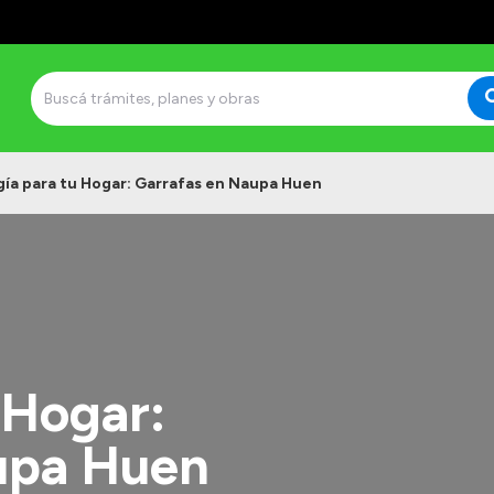
gía para tu Hogar: Garrafas en Naupa Huen
 Hogar:
upa Huen