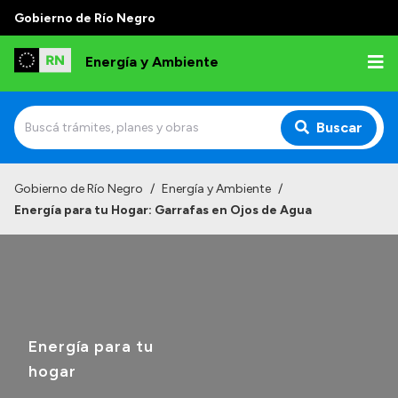
Gobierno de Río Negro
Energía y Ambiente
Buscar
Inicio
Gobierno de Río Negro
/
Energía y Ambiente
/
Energía para tu Hogar: Garrafas en Ojos de Agua
Institucional
Misión
Autoridades
Normativa
Energía para tu
Reportes
hogar