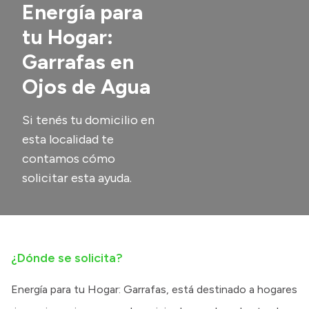
Energía para
Transparencia
tu Hogar:
Presupuesto
Garrafas en
Boletín Oficial
Ojos de Agua
Compras y licitaciones
Consulta de expedientes
Si tenés tu domicilio en
esta localidad te
Consulta de pago a proveedores
contamos cómo
Convocatorias
solicitar esta ayuda.
Intranet
Login
¿Dónde se solicita?
Energía para tu Hogar: Garrafas, está destinado a hogares