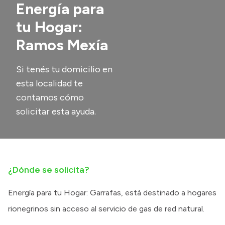
Energía para
Transparencia
tu Hogar:
Presupuesto
Ramos Mexía
Boletín Oficial
Si tenés tu domicilio en
Compras y licitaciones
esta localidad te
Consulta de expedientes
contamos cómo
Consulta de pago a proveedores
solicitar esta ayuda.
Convocatorias
Intranet
Login
¿Dónde se solicita?
Energía para tu Hogar: Garrafas, está destinado a hogares
rionegrinos sin acceso al servicio de gas de red natural.