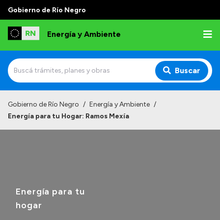
Gobierno de Río Negro
Energía y Ambiente
Buscar
Inicio
Gobierno de Río Negro
/
Energía y Ambiente
/
Energía para tu Hogar: Ramos Mexía
Institucional
Misión
Autoridades
Normativa
Energía para tu
Reportes
hogar