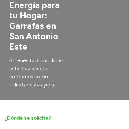
Energía para
Transparencia
tu Hogar:
Presupuesto
Garrafas en
Boletín Oficial
San Antonio
Compras y licitaciones
Este
Consulta de expedientes
Consulta de pago a proveedores
Si tenés tu domicilio en
Convocatorias
esta localidad te
contamos cómo
Intranet
solicitar esta ayuda.
Login
¿Dónde se solicita?