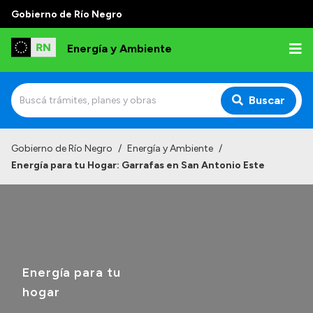
Gobierno de Río Negro
Energía y Ambiente
Buscar
Inicio
Gobierno de Río Negro
/
Energía y Ambiente
/
Energía para tu Hogar: Garrafas en San Antonio Este
Institucional
Misión
Autoridades
Normativa
Energía para tu
Reportes
hogar