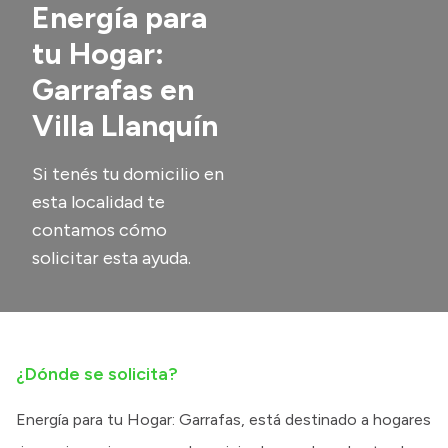
Energía para
Transparencia
tu Hogar:
Presupuesto
Garrafas en
Boletín Oficial
Villa Llanquín
Compras y licitaciones
Consulta de expedientes
Si tenés tu domicilio en
esta localidad te
Consulta de pago a proveedores
contamos cómo
Convocatorias
solicitar esta ayuda.
Intranet
Login
¿Dónde se solicita?
Energía para tu Hogar: Garrafas, está destinado a hogares