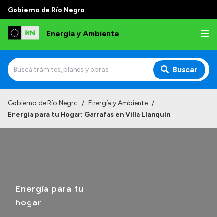
Gobierno de Río Negro
Energía y Ambiente
Buscar
Inicio
Gobierno de Río Negro
/
Energía y Ambiente
/
Energía para tu Hogar: Garrafas en Villa Llanquín
Institucional
Misión
Autoridades
Normativa
Energía para tu
Reportes
hogar