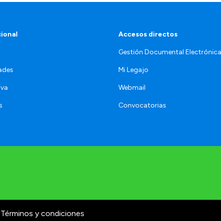
cional
Accesos directos
Gestión Documental Electrónic
ades
Mi Legajo
iva
Webmail
s
Convocatorias
Términos y condiciones