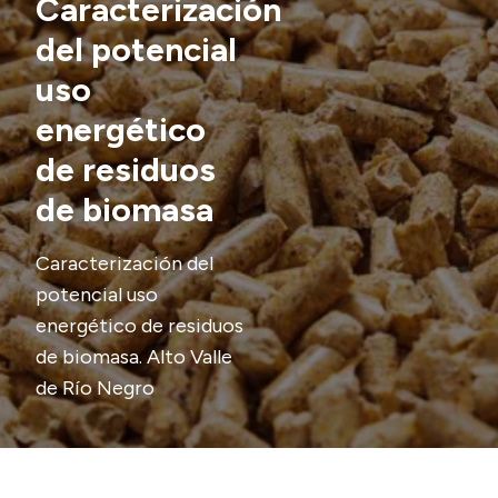
Caracterización
Transparencia
del potencial
uso
Presupuesto
Boletín Oficial
energético
Compras y licitaciones
de residuos
Consulta de expedientes
de biomasa
Consulta de pago a proveedores
Convocatorias
Caracterización del
potencial uso
Intranet
energético de residuos
Login
de biomasa. Alto Valle
de Río Negro