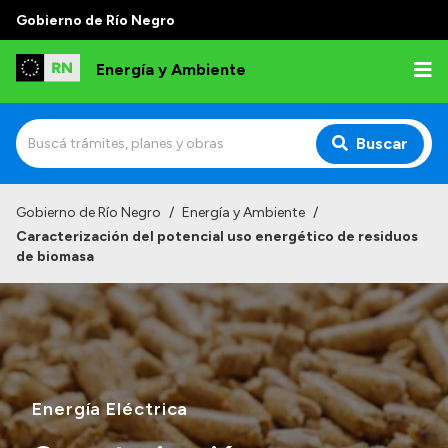
Gobierno de Río Negro
Energía y Ambiente
Buscar
Inicio
Gobierno de Río Negro
/
Energía y Ambiente
/
Caracterización del potencial uso energético de residuos
Institucional
de biomasa
Misión
Autoridades
Normativa
Reportes
Energía Eléctrica