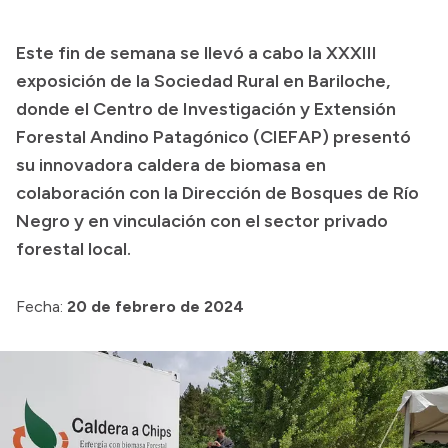
Transparencia
Este fin de semana se llevó a cabo la XXXIII
Presupuesto
exposición de la Sociedad Rural en Bariloche,
Boletín Oficial
donde el Centro de Investigación y Extensión
Forestal Andino Patagónico (CIEFAP) presentó
Compras y licitaciones
su innovadora caldera de biomasa en
Consulta de expedientes
colaboración con la Dirección de Bosques de Río
Consulta de pago a proveedores
Negro y en vinculación con el sector privado
Convocatorias
forestal local.
Intranet
Login
Fecha:
20 de febrero de 2024