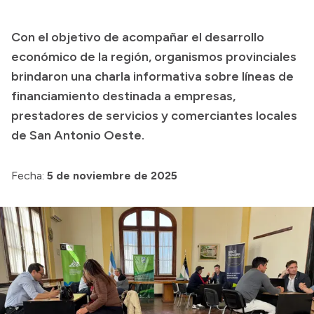
Transparencia
Con el objetivo de acompañar el desarrollo
Presupuesto
económico de la región, organismos provinciales
Boletín Oficial
brindaron una charla informativa sobre líneas de
financiamiento destinada a empresas,
Compras y licitaciones
prestadores de servicios y comerciantes locales
Consulta de expedientes
de San Antonio Oeste.
Consulta de pago a proveedores
Convocatorias
Fecha:
5 de noviembre de 2025
Intranet
Login