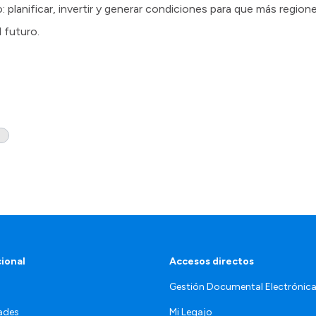
: planificar, invertir y generar condiciones para que más regi
l futuro.
cional
Accesos directos
Gestión Documental Electrónic
ades
Mi Legajo