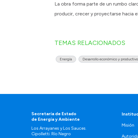
La obra forma parte de un rumbo claro
producir, crecer y proyectarse hacia e
TEMAS RELACIONADOS
Energía
Desarrollo económico y productivo
Secretaría de Estado
Institu
de Energía y Ambiente
Misión
Los Arrayanes y Los Sauces.
Cipolletti. Río Negro
Autorid