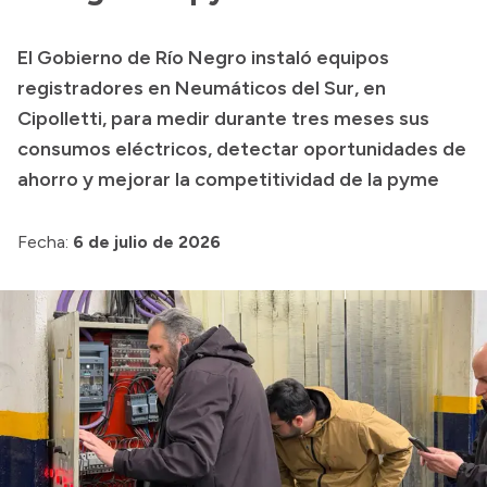
Transparencia
El Gobierno de Río Negro instaló equipos
Presupuesto
registradores en Neumáticos del Sur, en
Boletín Oficial
Cipolletti, para medir durante tres meses sus
consumos eléctricos, detectar oportunidades de
Compras y licitaciones
ahorro y mejorar la competitividad de la pyme
Consulta de expedientes
Consulta de pago a proveedores
Fecha:
6 de julio de 2026
Convocatorias
Intranet
Login