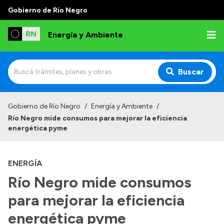
Gobierno de Río Negro
Energía y Ambiente
Buscar
Inicio
Gobierno de Río Negro
/
Energía y Ambiente
/
Río Negro mide consumos para mejorar la eficiencia
Institucional
energética pyme
Misión
ENERGÍA
Autoridades
Río Negro mide consumos
Normativa
para mejorar la eficiencia
Reportes
energética pyme