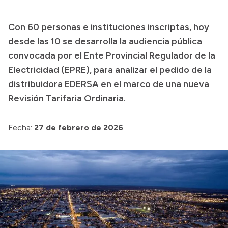
Transparencia
Con 60 personas e instituciones inscriptas, hoy
Presupuesto
desde las 10 se desarrolla la audiencia pública
Boletín Oficial
convocada por el Ente Provincial Regulador de la
Electricidad (EPRE), para analizar el pedido de la
Compras y licitaciones
distribuidora EDERSA en el marco de una nueva
Consulta de expedientes
Revisión Tarifaria Ordinaria.
Consulta de pago a proveedores
Convocatorias
Fecha:
27 de febrero de 2026
Intranet
Login