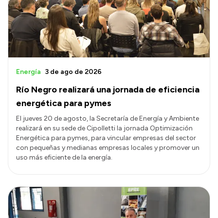
Transparencia
Presupuesto
Boletín Oficial
Compras y licitaciones
Energía
3 de ago de 2026
Consulta de expedientes
Río Negro realizará una jornada de eficiencia
Consulta de pago a proveedores
energética para pymes
Convocatorias
El jueves 20 de agosto, la Secretaría de Energía y Ambiente
realizará en su sede de Cipolletti la jornada Optimización
Intranet
Energética para pymes, para vincular empresas del sector
Login
con pequeñas y medianas empresas locales y promover un
uso más eficiente de la energía.