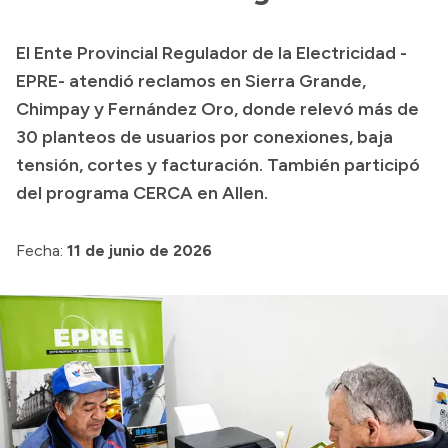
Transparencia
El Ente Provincial Regulador de la Electricidad -
Presupuesto
EPRE- atendió reclamos en Sierra Grande,
Boletín Oficial
Chimpay y Fernández Oro, donde relevó más de
30 planteos de usuarios por conexiones, baja
Compras y licitaciones
tensión, cortes y facturación. También participó
Consulta de expedientes
del programa CERCA en Allen.
Consulta de pago a proveedores
Convocatorias
Fecha:
11 de junio de 2026
Intranet
Login