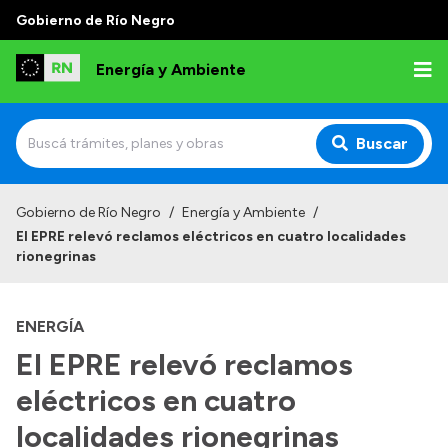
Gobierno de Río Negro
Energía y Ambiente
Buscar
Inicio
Gobierno de Río Negro
/
Energía y Ambiente
/
El EPRE relevó reclamos eléctricos en cuatro localidades
Institucional
rionegrinas
Misión
ENERGÍA
Autoridades
El EPRE relevó reclamos
Normativa
eléctricos en cuatro
Reportes
localidades rionegrinas