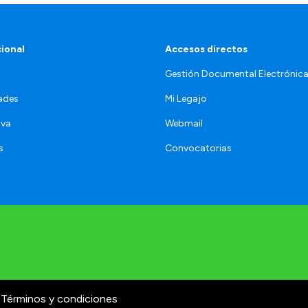
cional
Accesos directos
Gestión Documental Electrónic
ades
Mi Legajo
iva
Webmail
s
Convocatorias
Términos y condiciones