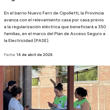
Transparencia
En el barrio Nuevo Ferri de Cipolletti, la Provincia
Presupuesto
avanza con el relevamiento casa por casa previo
Boletín Oficial
a la regularización eléctrica que beneficiará a 350
familias, en el marco del Plan de Acceso Seguro a
Compras y licitaciones
la Electricidad (PASE).
Consulta de expedientes
Consulta de pago a proveedores
Fecha:
14 de abril de 2026
Convocatorias
Intranet
Login