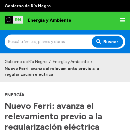
Gobierno de Río Negro
Energía y Ambiente
Buscar
Inicio
Gobierno de Río Negro
/
Energía y Ambiente
/
Nuevo Ferri: avanza el relevamiento previo a la
Institucional
regularización eléctrica
Misión
ENERGÍA
Autoridades
Nuevo Ferri: avanza el
Normativa
relevamiento previo a la
Reportes
regularización eléctrica