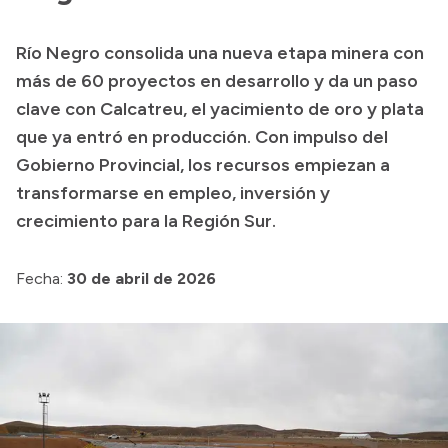
Transparencia
Río Negro consolida una nueva etapa minera con
Presupuesto
más de 60 proyectos en desarrollo y da un paso
Boletín Oficial
clave con Calcatreu, el yacimiento de oro y plata
que ya entró en producción. Con impulso del
Compras y licitaciones
Gobierno Provincial, los recursos empiezan a
Consulta de expedientes
transformarse en empleo, inversión y
Consulta de pago a proveedores
crecimiento para la Región Sur.
Convocatorias
Intranet
Fecha:
30 de abril de 2026
Login