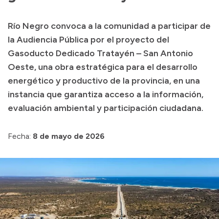
Transparencia
Río Negro convoca a la comunidad a participar de
Presupuesto
la Audiencia Pública por el proyecto del
Boletín Oficial
Gasoducto Dedicado Tratayén – San Antonio
Oeste, una obra estratégica para el desarrollo
Compras y licitaciones
energético y productivo de la provincia, en una
Consulta de expedientes
instancia que garantiza acceso a la información,
Consulta de pago a proveedores
evaluación ambiental y participación ciudadana.
Convocatorias
Intranet
Fecha:
8 de mayo de 2026
Login