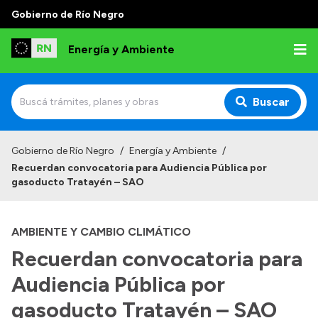
Gobierno de Río Negro
Energía y Ambiente
Buscar
Inicio
Gobierno de Río Negro
/
Energía y Ambiente
/
Recuerdan convocatoria para Audiencia Pública por
Institucional
gasoducto Tratayén – SAO
Misión
AMBIENTE Y CAMBIO CLIMÁTICO
Autoridades
Recuerdan convocatoria para
Normativa
Audiencia Pública por
Reportes
gasoducto Tratayén – SAO