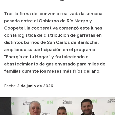
Transparencia
Tras la firma del convenio realizada la semana
Presupuesto
pasada entre el Gobierno de Río Negro y
Boletín Oficial
Coopetel, la cooperativa comenzó este lunes
con la logística de distribución de garrafas en
Compras y licitaciones
distintos barrios de San Carlos de Bariloche,
Consulta de expedientes
ampliando su participación en el programa
Consulta de pago a proveedores
"Energía en tu Hogar" y fortaleciendo el
Convocatorias
abastecimiento de gas envasado para miles de
Intranet
familias durante los meses más fríos del año.
Login
Fecha:
2 de junio de 2026